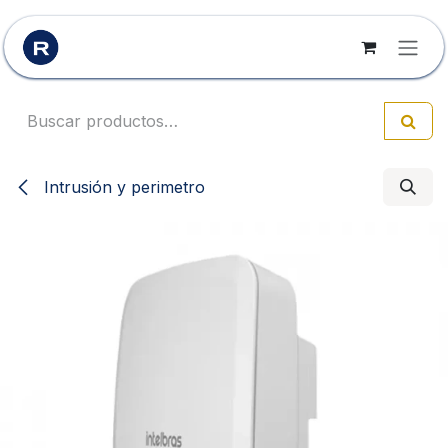
Ir al contenido
Intrusión y perimetro