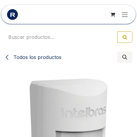
Ir al contenido
Todos los productos