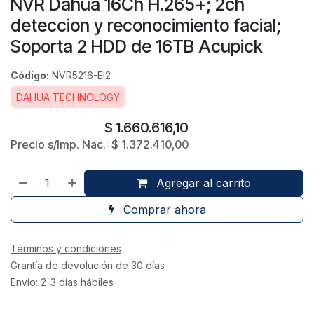
NVR Dahua 16Ch H.265+; 2ch
deteccion y reconocimiento facial;
Soporta 2 HDD de 16TB Acupick
Código:
NVR5216-EI2
DAHUA TECHNOLOGY
$
1.660.616,10
Precio s/Imp. Nac.:
$
1.372.410,00
Agregar al carrito
Comprar ahora
Términos y condiciones
Grantía de devolución de 30 días
Envío: 2-3 días hábiles