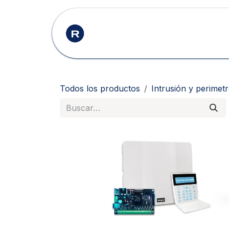
Ir al contenido
Inicio
Productos
Todos los productos
Intrusión y perimet