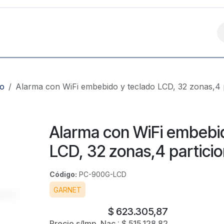
Contáctanos
ro
Alarma con WiFi embebido y teclado LCD, 32 zonas,4 
Alarma con WiFi embebi
LCD, 32 zonas,4 partici
Código:
PC-900G-LCD
GARNET
$
623.305,87
Precio s/Imp. Nac.:
$
515.128,82