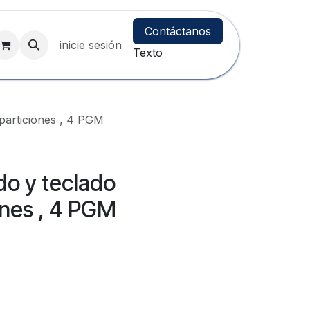
Contáctanos
inicie sesión
Texto
particiones , 4 PGM
do y teclado
ones , 4 PGM