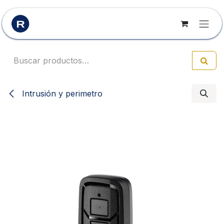
Ir al contenido
Intrusión y perimetro